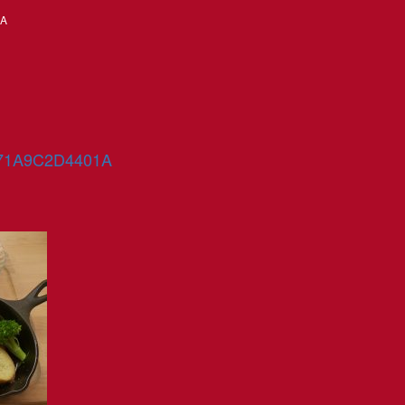
1A
71A9C2D4401A