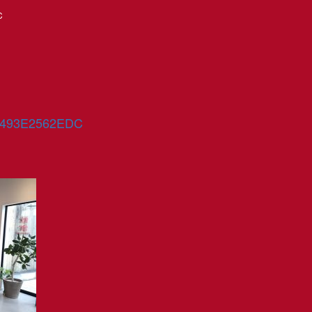
C
2493E2562EDC