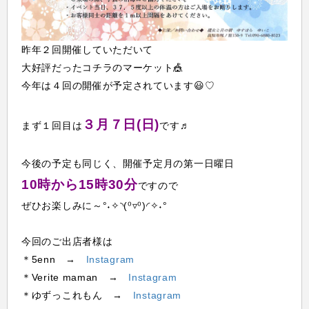
昨年２回開催していただいて
大好評だったコチラのマーケット🎪
今年は４回の開催が予定されています😃♡
３月７日(日)
まず１回目は
です♬
今後の予定も同じく、開催予定月の第一日曜日
10時から15時30分
ですので
ぜひお楽しみに～°˖✧◝(⁰▿⁰)◜✧˖°
今回のご出店者様は
＊5enn →
Instagram
＊Verite maman →
Instagram
＊ゆずっこれもん →
Instagram