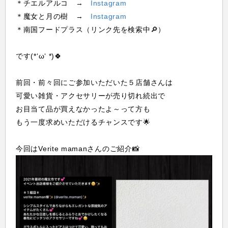
＊チエルアルコ →
Instagram
＊魔女と月の樹 →
Instagram
＊南国フードプラス（リンク先を検索中🔎）
です(*‘ω‘ *)🍀
前回・前々回にご参加いただいた５店舗さんは
可愛い雑貨・アクセサリーが売り切れ続出で
お目当て品が買えなかったよ～って方も
もう一度求めいただけるチャンスです🌟
今回はVerite mamanさんのご紹介📸