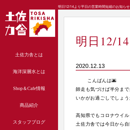
明日12/14より平日の営業時間短縮のお知らせ
明日12
土佐力舎とは
2020.12.13
海洋深層水とは
こんばんは🌆
Shop＆Cafe情報
師走も気づけば半分まで
いかがお過ごしでしょう
商品紹介
高知県でもコロナウイル
スタッフブログ
土佐力舎では今日から自