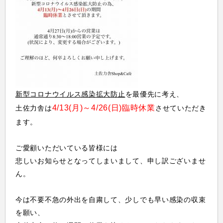
新型コロナウイルス感染拡大防止
を最優先に考え、
4/13(月)～4/26(日)臨時休業
土佐力舎は
させていただき
ます。
ご愛顧いただいている皆様には
悲しいお知らせとなってしまいまして、申し訳ございませ
ん。
今は不要不急の外出を自粛して、少しでも早い感染の収束
を願い、